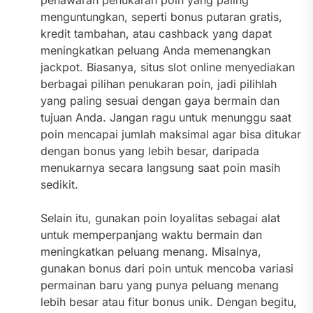
penawaran penukaran poin yang paling
menguntungkan, seperti bonus putaran gratis,
kredit tambahan, atau cashback yang dapat
meningkatkan peluang Anda memenangkan
jackpot. Biasanya, situs slot online menyediakan
berbagai pilihan penukaran poin, jadi pilihlah
yang paling sesuai dengan gaya bermain dan
tujuan Anda. Jangan ragu untuk menunggu saat
poin mencapai jumlah maksimal agar bisa ditukar
dengan bonus yang lebih besar, daripada
menukarnya secara langsung saat poin masih
sedikit.
Selain itu, gunakan poin loyalitas sebagai alat
untuk memperpanjang waktu bermain dan
meningkatkan peluang menang. Misalnya,
gunakan bonus dari poin untuk mencoba variasi
permainan baru yang punya peluang menang
lebih besar atau fitur bonus unik. Dengan begitu,