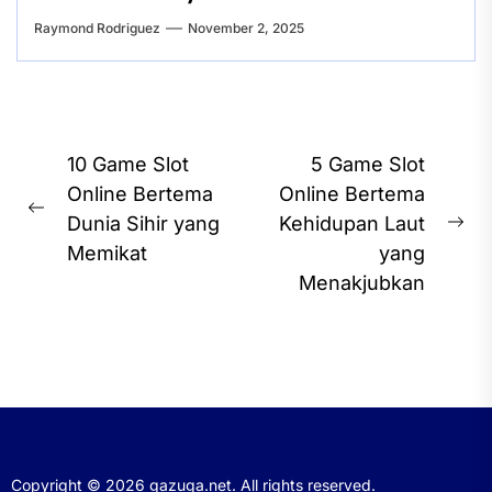
Raymond Rodriguez
November 2, 2025
Post
10 Game Slot
5 Game Slot
navigation
Online Bertema
Online Bertema
Previous
Dunia Sihir yang
Kehidupan Laut
Ne
post:
Memikat
yang
pos
Menakjubkan
Copyright © 2026
gazuga.net.
All rights reserved.