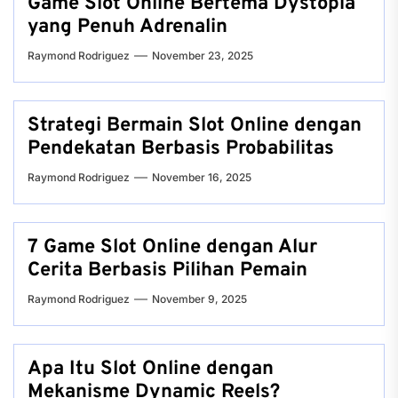
Game Slot Online Bertema Dystopia
yang Penuh Adrenalin
Raymond Rodriguez
November 23, 2025
Strategi Bermain Slot Online dengan
Pendekatan Berbasis Probabilitas
Raymond Rodriguez
November 16, 2025
7 Game Slot Online dengan Alur
Cerita Berbasis Pilihan Pemain
Raymond Rodriguez
November 9, 2025
Apa Itu Slot Online dengan
Mekanisme Dynamic Reels?