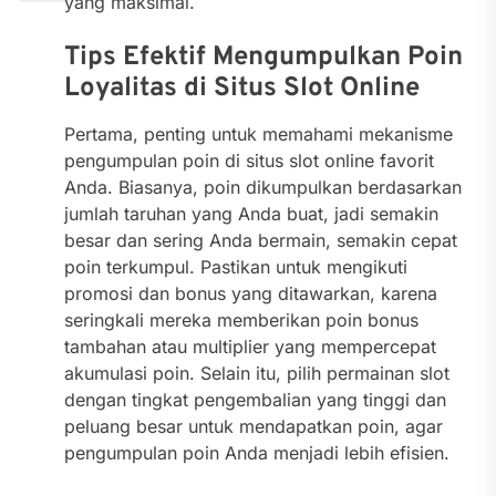
yang maksimal.
Tips Efektif Mengumpulkan Poin
Loyalitas di Situs Slot Online
Pertama, penting untuk memahami mekanisme
pengumpulan poin di situs slot online favorit
Anda. Biasanya, poin dikumpulkan berdasarkan
jumlah taruhan yang Anda buat, jadi semakin
besar dan sering Anda bermain, semakin cepat
poin terkumpul. Pastikan untuk mengikuti
promosi dan bonus yang ditawarkan, karena
seringkali mereka memberikan poin bonus
tambahan atau multiplier yang mempercepat
akumulasi poin. Selain itu, pilih permainan slot
dengan tingkat pengembalian yang tinggi dan
peluang besar untuk mendapatkan poin, agar
pengumpulan poin Anda menjadi lebih efisien.