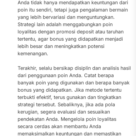
Anda tidak hanya mendapatkan keuntungan dari
poin itu sendiri, tetapi juga pengalaman bermain
yang lebih bervariasi dan menguntungkan.
Strategi lain adalah menggabungkan poin
loyalitas dengan promosi deposit atau taruhan
tertentu, agar bonus yang didapatkan menjadi
lebih besar dan meningkatkan potensi
kemenangan.
Terakhir, selalu bersikap disiplin dan analisis hasil
dari penggunaan poin Anda. Catat berapa
banyak poin yang digunakan dan berapa banyak
bonus yang didapatkan. Jika metode tertentu
terbukti efektif, terus gunakan dan tingkatkan
strategi tersebut. Sebaliknya, jika ada pola
kerugian, segera evaluasi dan sesuaikan
pendekatan Anda. Mengelola poin loyalitas
secara cerdas akan membantu Anda
memaksimalkan keuntungan dan memastikan