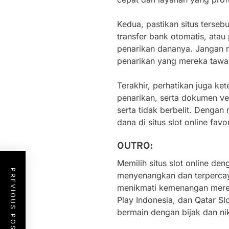
Kedua, pastikan situs terse
transfer bank otomatis, ata
penarikan dananya. Jangan 
penarikan yang mereka tawa
Terakhir, perhatikan juga ke
penarikan, serta dokumen ve
serta tidak berbelit. Denga
dana di situs slot online favo
OUTRO:
Memilih situs slot online d
PREVIOUS POST
menyenangkan dan terpercay
menikmati kemenangan mereka
Play Indonesia, dan Qatar Sl
bermain dengan bijak dan nik