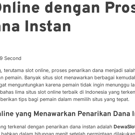
 Online dengan Pro
na Instan
39 Second
, terutama slot online, proses penarikan dana menjadi sal
 pemain. Banyak situs slot menawarkan berbagai kemudah
 sangat menguntungkan karena pemain tidak ingin menunggu
bahas lima situs slot online terbaik di Indonesia yang ter
erikan tips bagi pemain dalam memilih situs yang tepat.
Online yang Menawarkan Penarikan Dana 
 yang terkenal dengan penarikan dana instan adalah
DewaSlo
 bahkan dalam hitungan menit setelah permintaan dilakuk