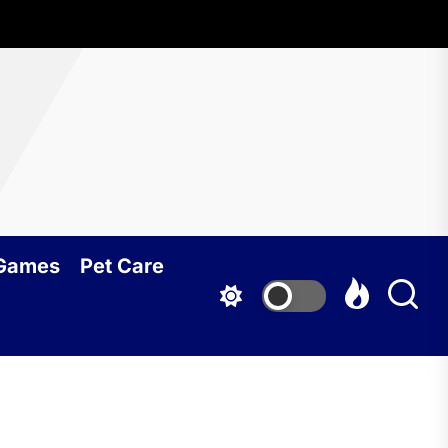
 Games
Pet Care