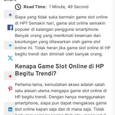
Read Time:
1 Minute, 49 Second
Siapa yang tidak suka bermain game slot online
di HP? Semakin hari, game slot online semakin
populer di kalangan pengguna smartphone.
Banyak orang yang menikmati keseruan dan
keuntungan yang ditawarkan oleh game slot
online ini. Tidak heran jika game slot online di HP
begitu trendi dan diminati oleh banyak orang.
Kenapa Game Slot Online di HP
Begitu Trendi?
Pertama-tama, kemudahan akses adalah salah
satu alasan utama mengapa game slot online di
HP begitu trendi. Dengan hanya menggunakan
smartphone, siapa pun dapat mengakses game
slot online kapan saja dan di mana saja. Tidak