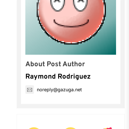
About Post Author
Raymond Rodriguez
noreply@gazuga.net