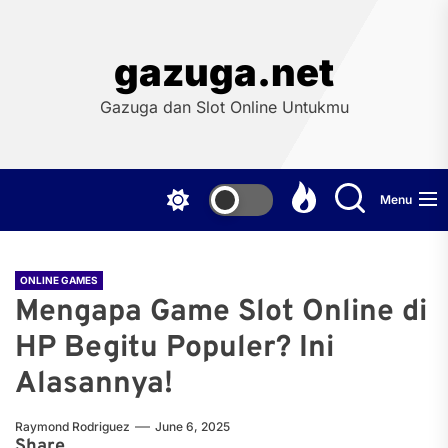
Skip
to
the
gazuga.net
content
Gazuga dan Slot Online Untukmu
Menu
ONLINE GAMES
Mengapa Game Slot Online di
HP Begitu Populer? Ini
Alasannya!
Raymond Rodriguez
June 6, 2025
Share