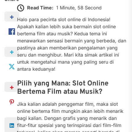
Read Time:
1 Minute, 58 Second
Halo para pecinta slot online di Indonesia!
Apakah kalian lebih suka bermain slot online
bertema film atau musik? Kedua tema ini
menawarkan sensasi bermain yang berbeda, dan
pastinya akan memberikan pengalaman yang
seru dan menghibur. Mari kita simak artikel ini
untuk mengetahui mana yang paling seru di
antara keduanya!
Pilih yang Mana: Slot Online
Bertema Film atau Musik?
Jika kalian adalah penggemar film, maka slot
online bertema film mungkin akan lebih menarik
bagi kalian. Dengan grafis yang menarik dan
fitur-fitur spesial yang terinspirasi dari film-film