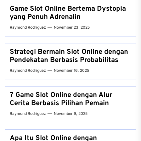
Game Slot Online Bertema Dystopia
yang Penuh Adrenalin
Raymond Rodriguez
November 23, 2025
Strategi Bermain Slot Online dengan
Pendekatan Berbasis Probabilitas
Raymond Rodriguez
November 16, 2025
7 Game Slot Online dengan Alur
Cerita Berbasis Pilihan Pemain
Raymond Rodriguez
November 9, 2025
Apa Itu Slot Online dengan