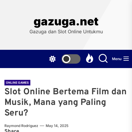
Skip
to
the
gazuga.net
content
Gazuga dan Slot Online Untukmu
Menu
ONLINE GAMES
Slot Online Bertema Film dan
Musik, Mana yang Paling
Seru?
Raymond Rodriguez
May 14, 2025
Share