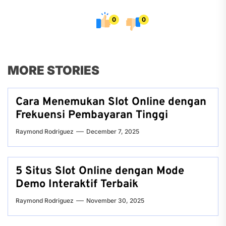
0
0
MORE STORIES
Cara Menemukan Slot Online dengan
Frekuensi Pembayaran Tinggi
Raymond Rodriguez
December 7, 2025
5 Situs Slot Online dengan Mode
Demo Interaktif Terbaik
Raymond Rodriguez
November 30, 2025