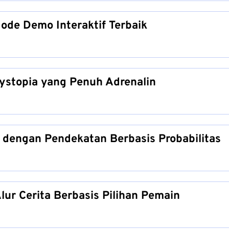
Mode Demo Interaktif Terbaik
ystopia yang Penuh Adrenalin
e dengan Pendekatan Berbasis Probabilitas
lur Cerita Berbasis Pilihan Pemain