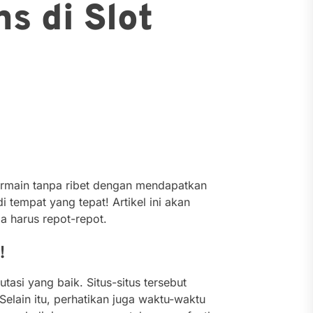
s di Slot
bermain tanpa ribet dengan mendapatkan
 tempat yang tepat! Artikel ini akan
a harus repot-repot.
!
tasi yang baik. Situs-situs tersebut
elain itu, perhatikan juga waktu-waktu