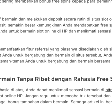
but sering memberikan bonus free spins kepada para pemain
if bermain dan melakukan deposit secara rutin di situs slot 
it, semakin besar kemungkinan Anda mendapatkan free spi
da untuk bermain slot online di HP dan menikmati sensasi 
memanfaatkan fitur referral yang biasanya disediakan oleh s
 Anda untuk bergabung dan bermain di situs tersebut, And
ah teman-teman Anda untuk bergabung dan bermain bersama d
rmain Tanpa Ribet dengan Rahasia Free 
hasia di atas, Anda dapat menikmati sensasi bermain di
htt
lot online HP. Jangan ragu untuk mencoba trik tersebut da
agai bonus tambahan dalam bermain. Semoga artikel ini be