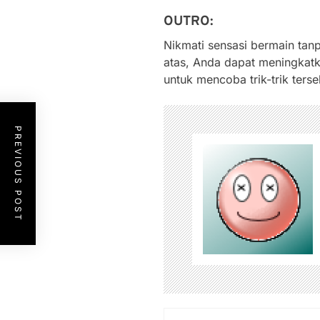
OUTRO:
Nikmati sensasi bermain tanp
atas, Anda dapat meningkatk
untuk mencoba trik-trik ter
PREVIOUS POST