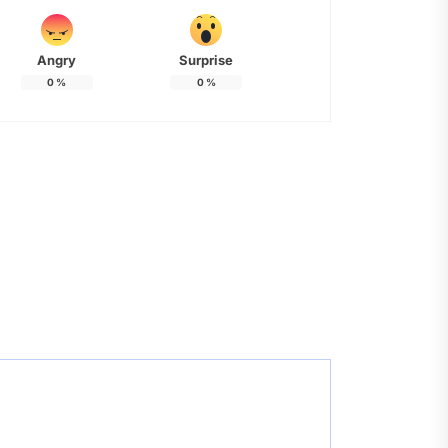
Angry
Surprise
0
%
0
%