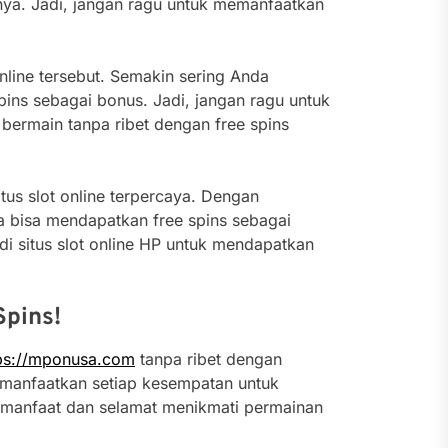
nya. Jadi, jangan ragu untuk memanfaatkan
online tersebut. Semakin sering Anda
ns sebagai bonus. Jadi, jangan ragu untuk
bermain tanpa ribet dengan free spins
itus slot online terpercaya. Dengan
a bisa mendapatkan free spins sebagai
i situs slot online HP untuk mendapatkan
Spins!
ps://mponusa.com
tanpa ribet dengan
n manfaatkan setiap kesempatan untuk
rmanfaat dan selamat menikmati permainan