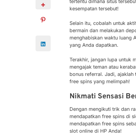
tertentu dimana situs terse
kesempatan tersebut!
Selain itu, cobalah untuk akt
bermain dan melakukan depos
menghabiskan waktu luang An
yang Anda dapatkan.
Terakhir, jangan lupa untuk 
mengajak teman atau kerabat
bonus referral. Jadi, ajakl
free spins yang melimpah!
Nikmati Sensasi Be
Dengan mengikuti trik dan ra
mendapatkan free spins di s
mendapatkan free spins seb
slot online di HP Anda!