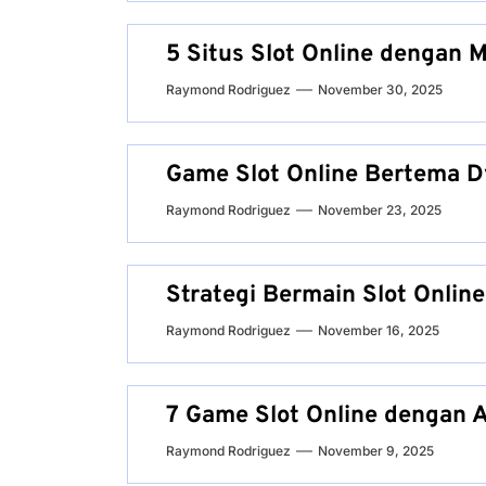
5 Situs Slot Online dengan 
Raymond Rodriguez
November 30, 2025
Game Slot Online Bertema D
Raymond Rodriguez
November 23, 2025
Strategi Bermain Slot Onlin
Raymond Rodriguez
November 16, 2025
7 Game Slot Online dengan A
Raymond Rodriguez
November 9, 2025