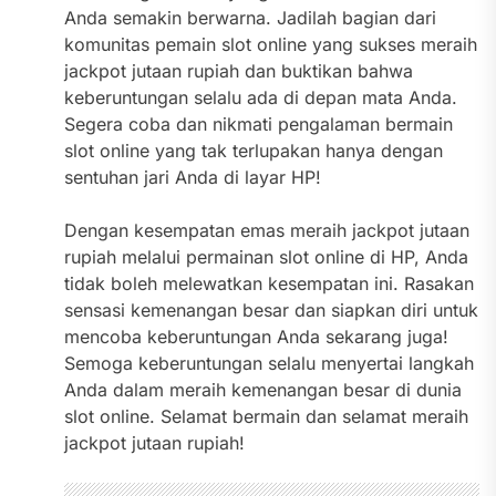
Anda semakin berwarna. Jadilah bagian dari
komunitas pemain slot online yang sukses meraih
jackpot jutaan rupiah dan buktikan bahwa
keberuntungan selalu ada di depan mata Anda.
Segera coba dan nikmati pengalaman bermain
slot online yang tak terlupakan hanya dengan
sentuhan jari Anda di layar HP!
Dengan kesempatan emas meraih jackpot jutaan
rupiah melalui permainan slot online di HP, Anda
tidak boleh melewatkan kesempatan ini. Rasakan
sensasi kemenangan besar dan siapkan diri untuk
mencoba keberuntungan Anda sekarang juga!
Semoga keberuntungan selalu menyertai langkah
Anda dalam meraih kemenangan besar di dunia
slot online. Selamat bermain dan selamat meraih
jackpot jutaan rupiah!