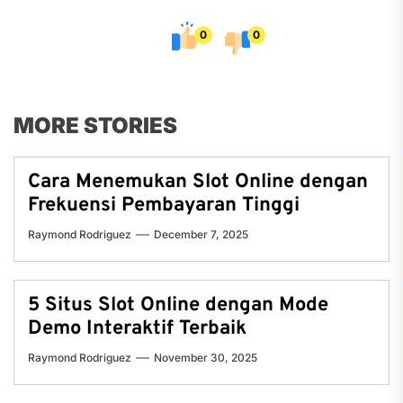
0
0
MORE STORIES
Cara Menemukan Slot Online dengan
Frekuensi Pembayaran Tinggi
Raymond Rodriguez
December 7, 2025
5 Situs Slot Online dengan Mode
Demo Interaktif Terbaik
Raymond Rodriguez
November 30, 2025