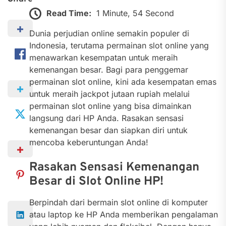
Read Time:
1 Minute, 54 Second
Dunia perjudian online semakin populer di
Indonesia, terutama permainan slot online yang
menawarkan kesempatan untuk meraih
kemenangan besar. Bagi para penggemar
permainan slot online, kini ada kesempatan emas
untuk meraih jackpot jutaan rupiah melalui
permainan slot online yang bisa dimainkan
langsung dari HP Anda. Rasakan sensasi
kemenangan besar dan siapkan diri untuk
mencoba keberuntungan Anda!
Rasakan Sensasi Kemenangan
Besar di Slot Online HP!
Berpindah dari bermain slot online di komputer
atau laptop ke HP Anda memberikan pengalaman