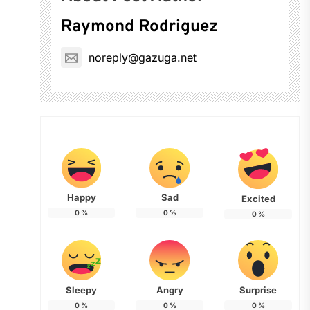
Raymond Rodriguez
noreply@gazuga.net
Happy
Sad
Excited
0
%
0
%
0
%
Sleepy
Angry
Surprise
0
%
0
%
0
%