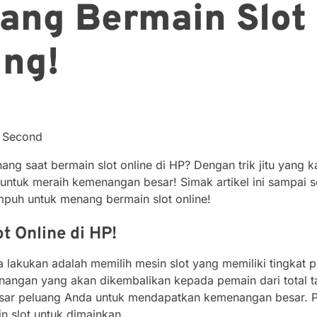
ang Bermain Slot 
ung!
7 Second
ng saat bermain slot online di HP? Dengan trik jitu yang k
ntuk meraih kemenangan besar! Simak artikel ini sampai se
 ampuh untuk menang bermain slot online!
t Online di HP!
a lakukan adalah memilih mesin slot yang memiliki tingkat
angan yang akan dikembalikan kepada pemain dari total t
esar peluang Anda untuk mendapatkan kemenangan besar. Pa
n slot untuk dimainkan.