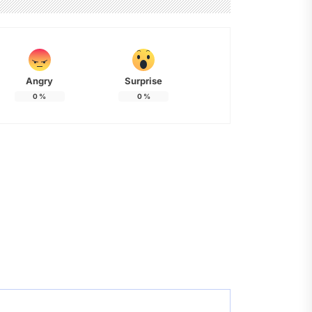
Angry
Surprise
0
%
0
%