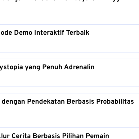
Mode Demo Interaktif Terbaik
ystopia yang Penuh Adrenalin
e dengan Pendekatan Berbasis Probabilitas
lur Cerita Berbasis Pilihan Pemain