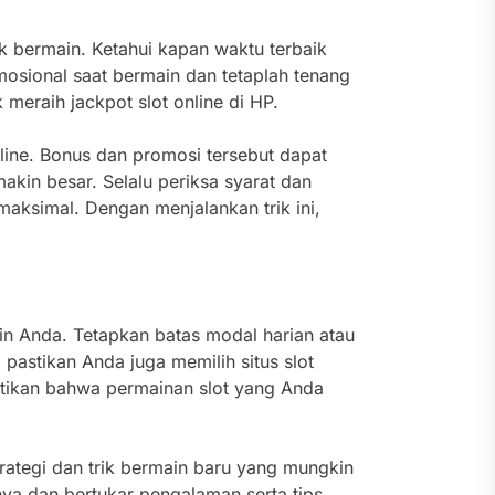
k bermain. Ketahui kapan waktu terbaik
osional saat bermain dan tetaplah tenang
eraih jackpot slot online di HP.
line. Bonus dan promosi tersebut dapat
in besar. Selalu periksa syarat dan
aksimal. Dengan menjalankan trik ini,
n Anda. Tetapkan batas modal harian atau
pastikan Anda juga memilih situs slot
stikan bahwa permainan slot yang Anda
strategi dan trik bermain baru yang mungkin
ya dan bertukar pengalaman serta tips