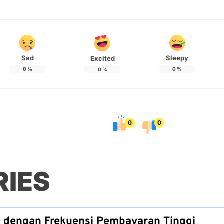
Sad
Sleepy
Excited
0
%
0
%
0
%
0
0
RIES
 dengan Frekuensi Pembayaran Tinggi