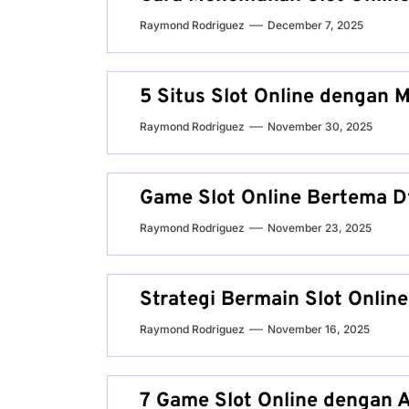
Raymond Rodriguez
December 7, 2025
5 Situs Slot Online dengan 
Raymond Rodriguez
November 30, 2025
Game Slot Online Bertema D
Raymond Rodriguez
November 23, 2025
Strategi Bermain Slot Onlin
Raymond Rodriguez
November 16, 2025
7 Game Slot Online dengan A