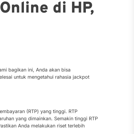
Online di HP,
ami bagikan ini, Anda akan bisa
lesai untuk mengetahui rahasia jackpot
 pembayaran (RTP) yang tinggi. RTP
aruhan yang dimainkan. Semakin tinggi RTP
stikan Anda melakukan riset terlebih